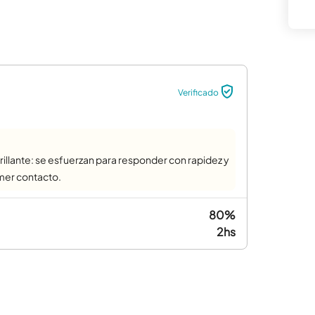
Verificado
rillante: se esfuerzan para responder con rapidez y
imer contacto.
80%
2hs