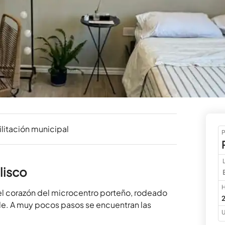
litación municipal
P
lisco
H
el corazón del microcentro porteño, rodeado 
2
le. A muy pocos pasos se encuentran las 
U