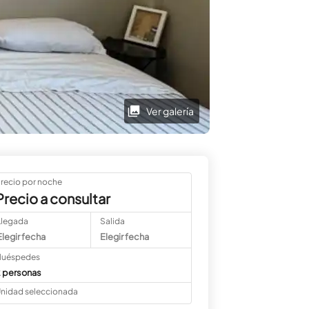
Ver galería
recio por noche
Precio a consultar
Llegada
Salida
Elegir fecha
Elegir fecha
uéspedes
 personas
nidad seleccionada