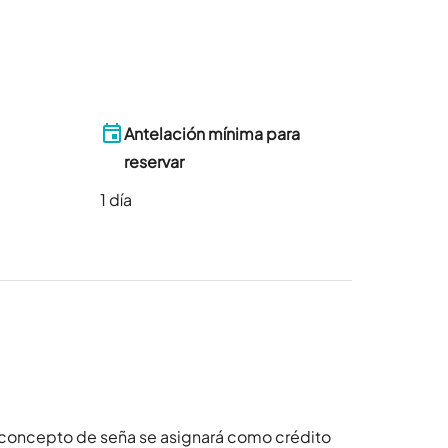
Antelación mínima para
reservar
1
día
 concepto de seña se asignará como crédito