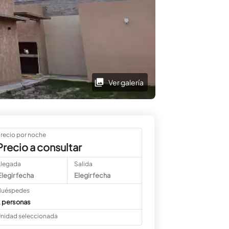
Ver galería
recio por noche
Precio a consultar
Llegada
Salida
Elegir fecha
Elegir fecha
uéspedes
 personas
nidad seleccionada