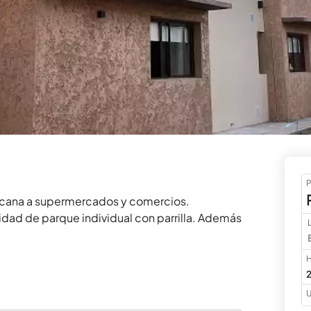
P
ercana a supermercados y comercios.

ad de parque individual con parrilla. Además 
H
2
U