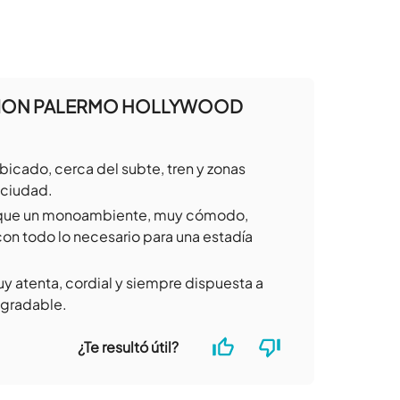
CION PALERMO HOLLYWOOD
bicado, cerca del subte, tren y zonas
a ciudad.
 que un monoambiente, muy cómodo,
n todo lo necesario para una estadía
muy atenta, cordial y siempre dispuesta a
agradable.
¿Te resultó útil?