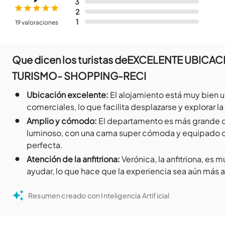
3
2
1
19 valoraciones
Que dicen los turistas de
EXCELENTE UBICA
TURISMO- SHOPPING-RECI
•
Ubicación excelente
:
El alojamiento está muy bien u
comerciales, lo que facilita desplazarse y explorar l
•
Amplio y cómodo
:
El departamento es más grande
luminoso, con una cama super cómoda y equipado co
perfecta.
•
Atención de la anfitriona
:
Verónica, la anfitriona, es 
ayudar, lo que hace que la experiencia sea aún más 
Resumen creado con Inteligencia Artificial