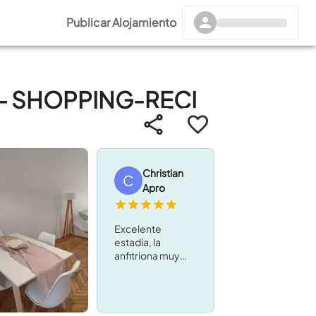
Publicar Alojamiento
- SHOPPING-RECI
Christian
C
Apro
Excelente
estadia, la
anfitriona muy
atenta y con la
posibilidad de
tener respuesta
inmediata en