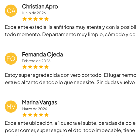
Christian Apro
CA
Junio
de
2026
Excelente estadia, la anfitriona muy atenta y con la posi
todo momento. Departamento muy limpio, cómodo y con
Fernanda Ojeda
FO
Febrero
de
2026
Estoy super agradecida con vero por todo. El lugar hermo
estuvo al tanto de todo lo que necesite. Sin dudas vuelv
Marina Vargas
MV
Marzo
de
2026
Excelente ubicación, a 1 cuadra el subte, paradas de col
poder comer, super seguro el dto, todo impecable, tiene 