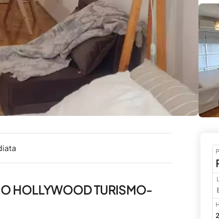
diata
P
RMO HOLLYWOOD TURISMO-
H
2