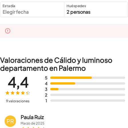
Estadía
Huéspedes
Elegir fecha
2 personas
Valoraciones de Cálido y luminoso
departamento en Palermo
4,4
5
4
3
2
1
9 valoraciones
Paula Ruiz
PR
Marzo
de
2025