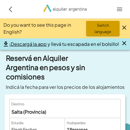
Do you want to see this page in
Switch
English?
language
¡
Descargá la app
y llevá tu escapada en el bolsillo!
Reservá en Alquiler
Argentina en pesos y sin
comisiones
Indicá la fecha para ver los precios de los alojamientos
Destino
Salta (Provincia)
Estadía
Huéspedes
Elegir Fechas
2
Personas