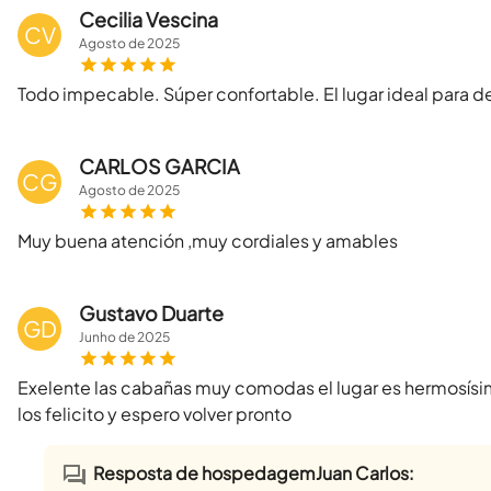
Cecilia Vescina
CV
Agosto
de
2025
Todo impecable. Súper confortable. El lugar ideal para d
CARLOS GARCIA
CG
Agosto
de
2025
Muy buena atención ,muy cordiales y amables
Gustavo Duarte
GD
Junho
de
2025
Exelente las cabañas muy comodas el lugar es hermosísim
los felicito y espero volver pronto
Resposta de hospedagemJuan Carlos: