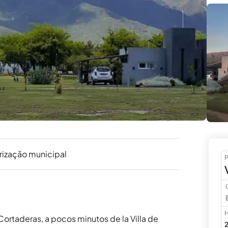
rização municipal
P
H
rtaderas, a pocos minutos de la Villa de 
2