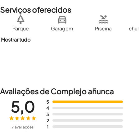
Serviços oferecidos
Parque
Garagem
Piscina
chur
Mostrar tudo
Avaliações de Complejo añunca
5,0
5
4
3
2
1
7 avaliações