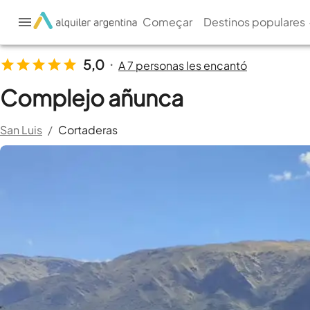
Começar
Destinos populares
5,0
A 7 personas les encantó
•
Complejo añunca
San Luis
/
Cortaderas