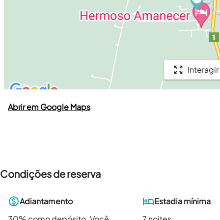
Interagir
Abrir em Google Maps
Condições de reserva
Adiantamento
Estadia mínima
30
% como depósito. Você
7 noites