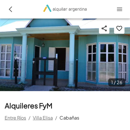
1 /
26
Alquileres FyM
Entre Ríos
/
Villa Elisa
/
Cabañas