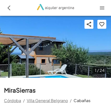
1 /
24
MiraSierras
Córdoba
/
Villa General Belgrano
/
Cabañas