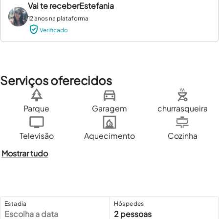
Vai te receber
Estefania
12 anos na plataforma
Verificado
Serviços oferecidos
Parque
Garagem
churrasqueira
Televisão
Aquecimento
Cozinha
Mostrar tudo
Estadia
Hóspedes
Escolha a data
2 pessoas