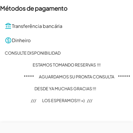
Métodos de pagamento
Transferência bancária
Dinheiro
CONSULTE DISPONIBILIDAD 

                                               ESTAMOS TOMANDO RESERVAS  !!!

                                *****        AGUARDAMOS SU PRONTA CONSULTA      ******  

                                                  DESDE YA MUCHAS GRACIAS !!!

                                            ///          LOS ESPERAMOS!!! =)    ///