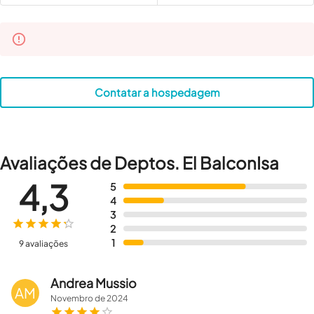
Contatar a hospedagem
Avaliações de Deptos. El BalconIsa
4,3
5
4
3
2
1
9 avaliações
Andrea Mussio
AM
Novembro
de
2024