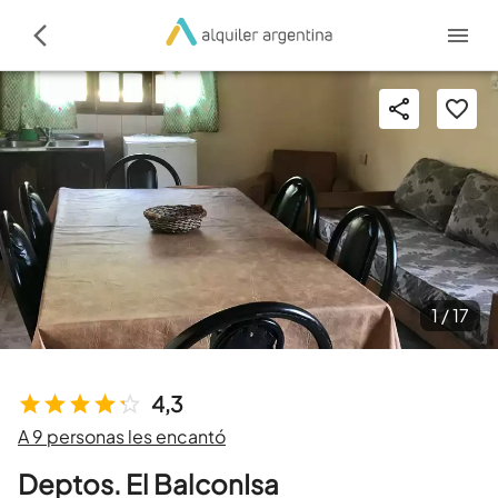
1 /
17
4,3
A 9 personas les encantó
Deptos. El BalconIsa