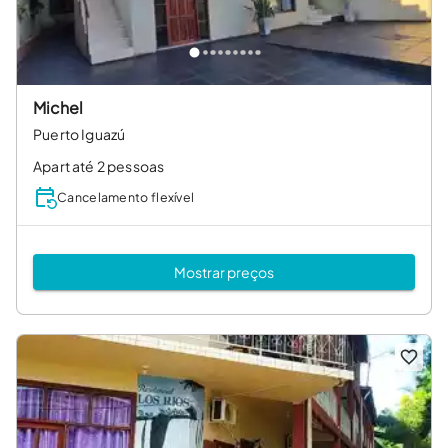
Michel
Puerto Iguazú
Apart até 2 pessoas
Cancelamento flexível
Mostrar preços