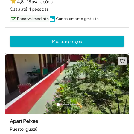
·
18 avaliações
4,8
Casa até 4 pessoas
Reserva imediata
Cancelamento gratuito
Mostrar preços
Apart Peixes
Puerto Iguazú