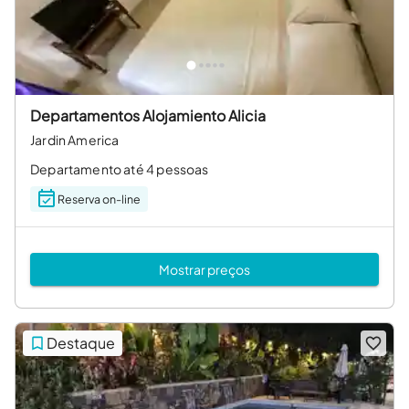
Departamentos Alojamiento Alicia
Jardin America
Departamento até 4 pessoas
Reserva on-line
Mostrar preços
Destaque