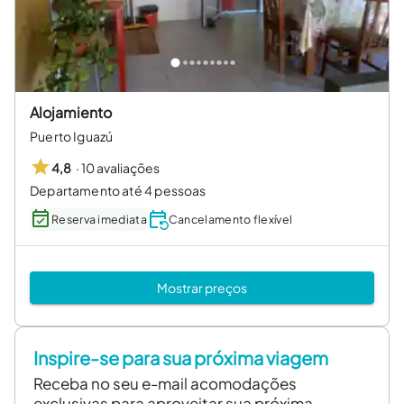
Alojamiento
Puerto Iguazú
·
10 avaliações
4,8
Departamento até 4 pessoas
Reserva imediata
Cancelamento flexível
Mostrar preços
Inspire-se para sua próxima viagem
Receba no seu e-mail acomodações
exclusivas para aproveitar sua próxima