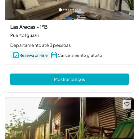
Las Arecas - 1°B
Puerto Iguazú
Departamento até 3 pessoas
Reserva on-line
Cancelamento gratuito
Mostrar preços