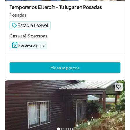
Temporarios El Jardín - Tu lugar en Posadas
Posadas
Estadia flexível
Casa até 5 pessoas
Reserva on-line
Mostrar preços