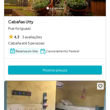
Cabañas Utty
Puerto Iguazú
·
3 avaliações
4,3
Cabaña até 5 pessoas
Reserva on-line
Cancelamento flexível
Mostrar preços