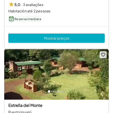
·
3 avaliações
5,0
Habitación até 2 pessoas
Reserva imediata
Mostrar preços
Estrella del Monte
Puerto Iguazú