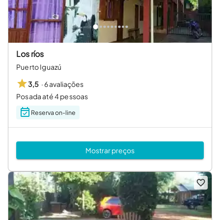
Los ríos
Puerto Iguazú
·
6 avaliações
3,5
Posada até 4 pessoas
Reserva on-line
Mostrar preços