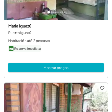
Maria Iguazú
Puerto Iguazú
Habitación até 2 pessoas
Reserva imediata
Mostrar preços