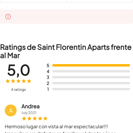
Ratings de Saint Florentin Aparts frente
al Mar
5,0
5
4
3
2
1
4 ratings
Andrea
A
July
2021
Hermoso lugar con vista al mar espectacular!!!