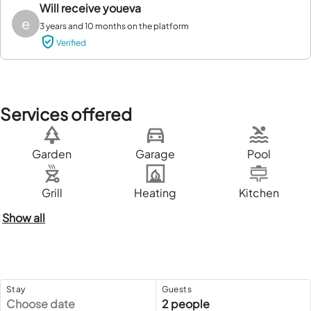
Will receive you
eva
e
3 years and 10 months on the platform
Verified
Services offered
Garden
Garage
Pool
Grill
Heating
Kitchen
Show all
Stay
Guests
Choose date
2 people