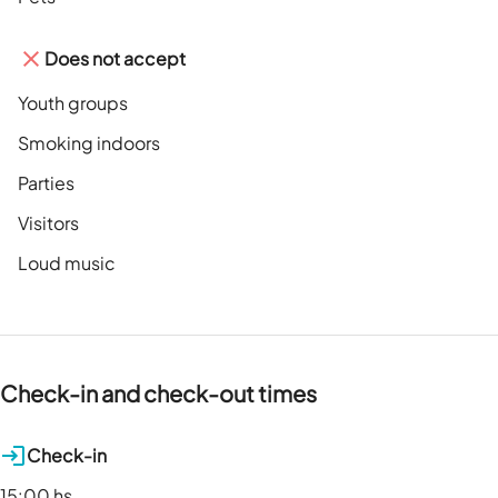
Does not accept
Youth groups
Smoking indoors
Parties
Visitors
Loud music
Check-in and check-out times
Check-in
15:00 hs