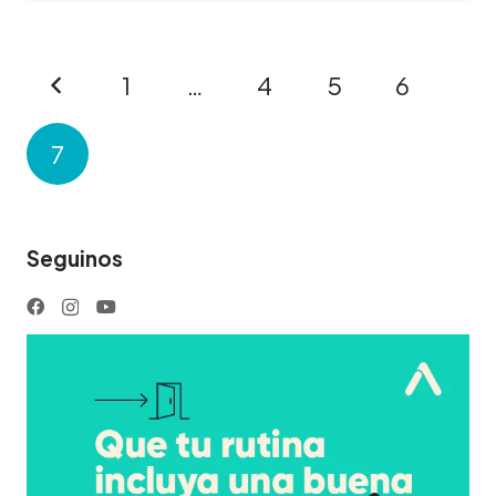
1
…
4
5
6
7
Seguinos