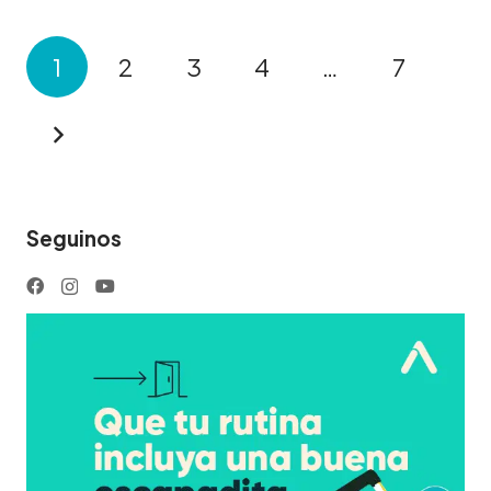
1
2
3
4
…
7
Seguinos