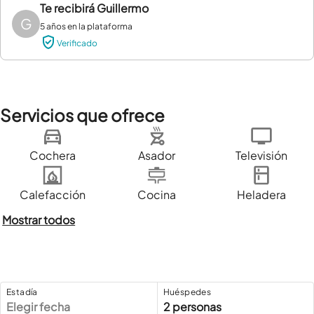
Te recibirá
Guillermo
G
5 años en la plataforma
Verificado
Servicios que ofrece
Cochera
Asador
Televisión
Calefacción
Cocina
Heladera
Mostrar todos
Estadía
Huéspedes
Elegir fecha
2 personas