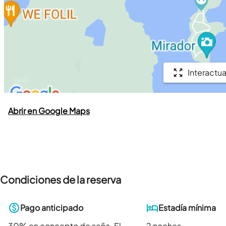
Interactua
Abrir en Google Maps
Condiciones de la reserva
Pago anticipado
Estadía mínima
30
% en concepto de seña. El
2 noches