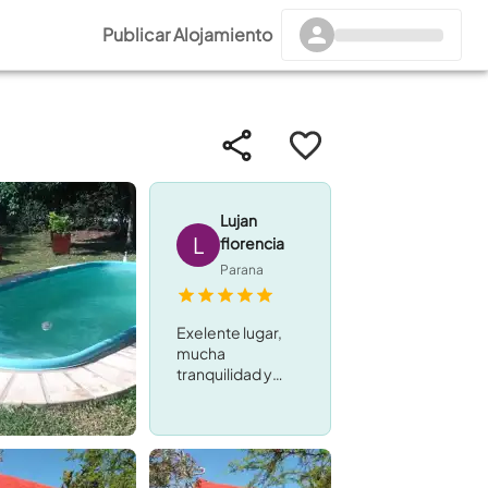
Publicar Alojamiento
Lujan
L
florencia
Parana
Exelente lugar,
mucha
tranquilidad y
muy comoda la
casa!!!! Muchas
gracias . Super
recomendable