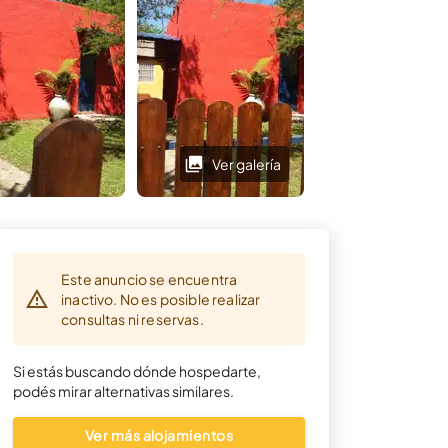
Ver galería
Ver galería
Este anuncio se encuentra
inactivo. No es posible realizar
consultas ni reservas.
Si estás buscando dónde hospedarte,
podés mirar alternativas similares.
Ver más alojamientos