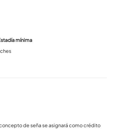
Estadía mínima
oches
 concepto de seña se asignará como crédito