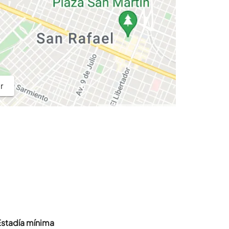
r
Estadía mínima