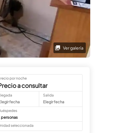
Ver galería
recio por noche
Precio a consultar
Llegada
Salida
Elegir fecha
Elegir fecha
uéspedes
 personas
nidad seleccionada