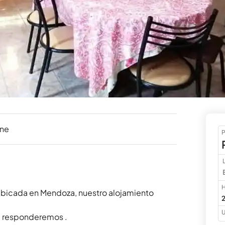
ine
P
H
ubicada en Mendoza, nuestro alojamiento 
2
U
e responderemos .
