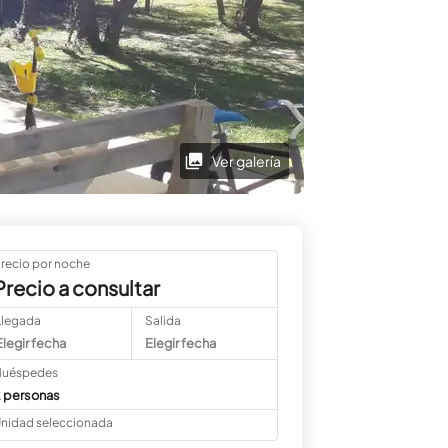
Ver galería
recio por noche
Precio a consultar
Llegada
Salida
Elegir fecha
Elegir fecha
uéspedes
 personas
nidad seleccionada