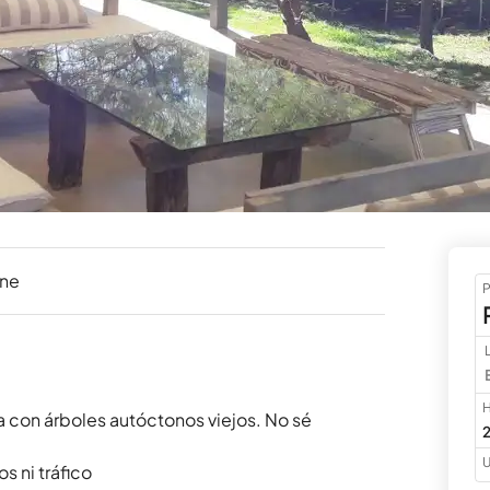
ine
P
H
a con árboles autóctonos viejos. No sé 
2
U
s ni tráfico