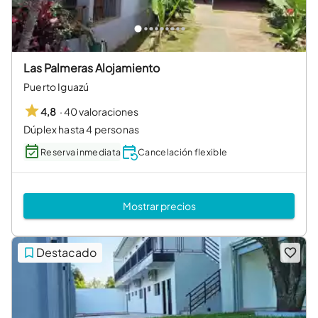
Las Palmeras Alojamiento
Puerto Iguazú
·
40 valoraciones
4,8
Dúplex hasta 4 personas
Reserva inmediata
Cancelación flexible
Mostrar precios
Destacado