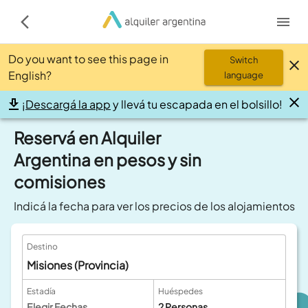
Do you want to see this page in
Switch
English?
language
¡
Descargá la app
y llevá tu escapada en el bolsillo!
Reservá en Alquiler
Argentina en pesos y sin
comisiones
Indicá la fecha para ver los precios de los alojamientos
Destino
Misiones (Provincia)
Estadía
Huéspedes
Elegir Fechas
2
Personas