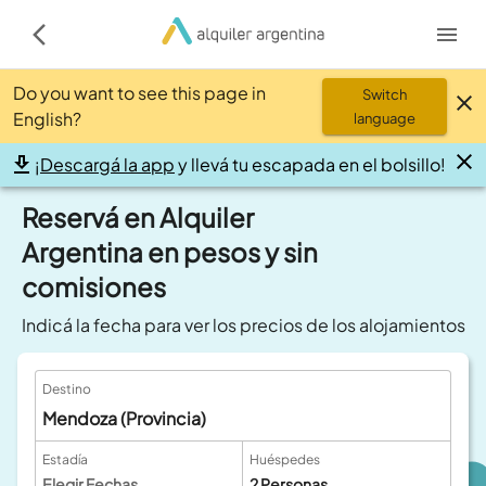
Do you want to see this page in
Switch
English?
language
¡
Descargá la app
y llevá tu escapada en el bolsillo!
Reservá en Alquiler
Argentina en pesos y sin
comisiones
Indicá la fecha para ver los precios de los alojamientos
Destino
Mendoza (Provincia)
Estadía
Huéspedes
Elegir Fechas
2
Personas