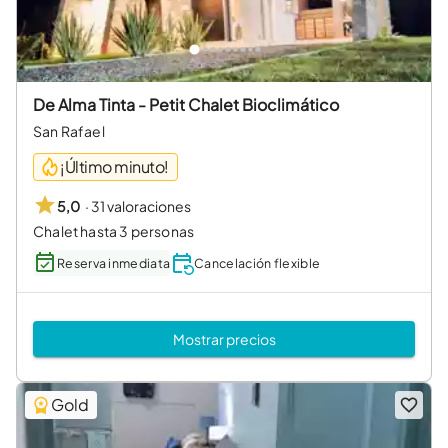
De Alma Tinta - Petit Chalet Bioclimático
San Rafael
¡Último minuto!
·
31 valoraciones
5,0
Chalet hasta 3 personas
Reserva inmediata
Cancelación flexible
Mostrar precios
Gold