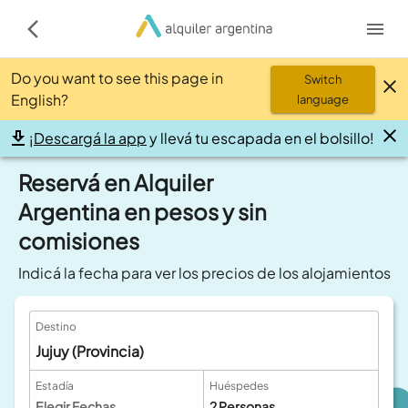
Do you want to see this page in
Switch
English?
language
¡
Descargá la app
y llevá tu escapada en el bolsillo!
Reservá en Alquiler
Argentina en pesos y sin
comisiones
Indicá la fecha para ver los precios de los alojamientos
Destino
Jujuy (Provincia)
Estadía
Huéspedes
Elegir Fechas
2
Personas