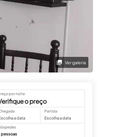
Ver galeria
reço por noite
Verifique o preço
Chegada
Partida
Escolha a data
Escolha a data
óspedes
 pessoas