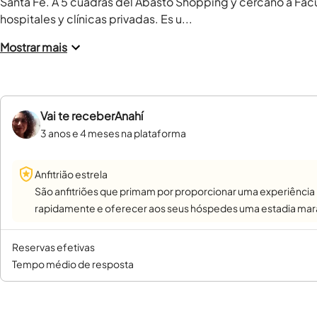
Santa Fe. A 5 cuadras del Abasto Shopping y cercano a Facu
hospitales y clínicas privadas. Es u...
Mostrar mais
Vai te receber
Anahí
3 anos e 4 meses na plataforma
Anfitrião estrela
São anfitriões que primam por proporcionar uma experiência
rapidamente e oferecer aos seus hóspedes uma estadia mara
reservas efetivas
tempo médio de resposta