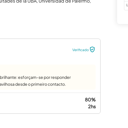
ltades de la UBA, Universidad de Palermo, 
U
Verificado
 brilhante: esforçam-se por responder
vilhosa desde o primeiro contacto.
80%
2hs