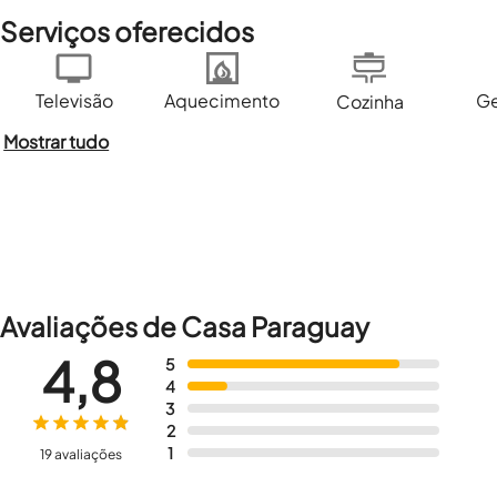
Serviços oferecidos
Televisão
Aquecimento
Ge
Cozinha
Mostrar tudo
Avaliações de Casa Paraguay
4,8
5
4
3
2
1
19 avaliações