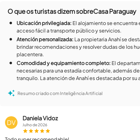
O que os turistas dizem sobre
Casa Paraguay
•
Ubicación privilegiada
:
El alojamiento se encuentra 
acceso fácil a transporte público y servicios.
•
Atención personalizada
:
La propietaria Anahí se des
brindar recomendaciones y resolver dudas de los hu
placentera.
•
Comodidad y equipamiento completo
:
El departa
necesarias para una estadía confortable, además de 
tranquilo. La atención de Anahí es destacada por su
Resumo criado com Inteligência Artificial
Daniela Vidoz
DV
Julho
de
2026
Todo super recomendable!