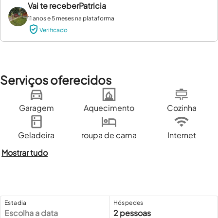
Vai te receber
Patricia
11 anos e 5 meses na plataforma
Verificado
Serviços oferecidos
Garagem
Aquecimento
Cozinha
Geladeira
roupa de cama
Internet
Mostrar tudo
Estadia
Hóspedes
Escolha a data
2 pessoas