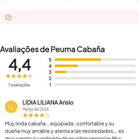
Avaliações de Peuma Cabaña
4,4
5
4
3
2
1
7 avaliações
LIDIA LILIANA Arisio
LL
Março
de
2026
Muy linda cabaña...equipada..confortable y su
dueña muy amable y atenta a las necesidades... es
muy centrica y rodeada de muchos negocios Muy