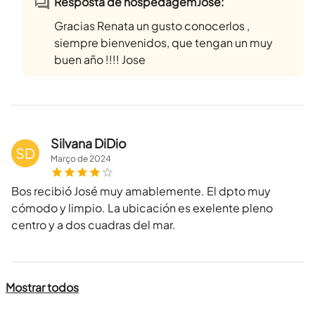
Resposta de hospedagemJose:
Gracias Renata un gusto conocerlos ,
siempre bienvenidos, que tengan un muy
buen año !!!! Jose
Silvana DiDio
SD
Março
de
2024
Bos recibió José muy amablemente. El dpto muy
cómodo y limpio. La ubicación es exelente pleno
centro y a dos cuadras del mar.
Mostrar todos