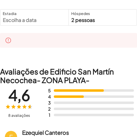
Estadia
Hóspedes
Escolha a data
2 pessoas
Avaliações de Edificio San Martín
Necochea- ZONA PLAYA-
4,6
5
4
3
2
1
8 avaliações
Ezequiel Canteros
E