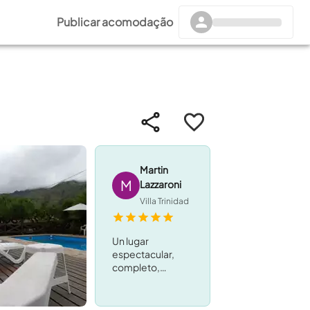
Publicar acomodação
Martin
M
Lazzaroni
Villa Trinidad
Un lugar
espectacular,
completo,
tranquilo,
ubicación muy
buena, excelente