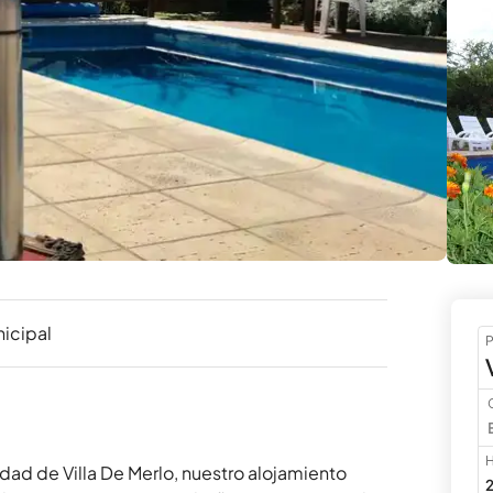
icipal
P
H
idad de Villa De Merlo, nuestro alojamiento 
2