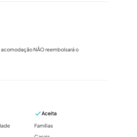
da acomodação NÃO reembolsará o
Aceita
dade
Famílias
Casais