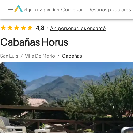
Começar
Destinos populares
4,8
A 4 personas les encantó
•
Cabañas Horus
San Luis
/
Villa De Merlo
/
Cabañas