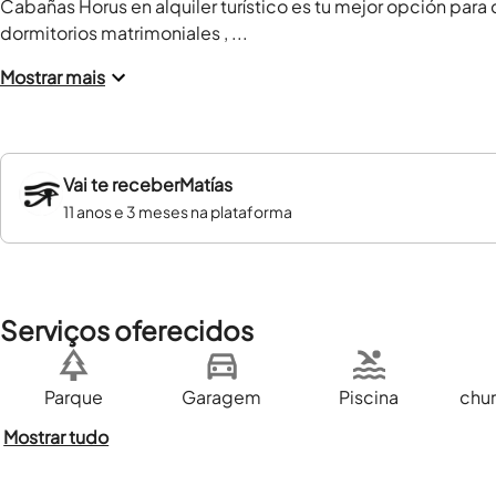
Cabañas Horus en alquiler turístico es tu mejor opción par
dormitorios matrimoniales , ...
Mostrar mais
Vai te receber
Matías
11 anos e 3 meses na plataforma
Serviços oferecidos
Parque
Garagem
Piscina
chur
Mostrar tudo