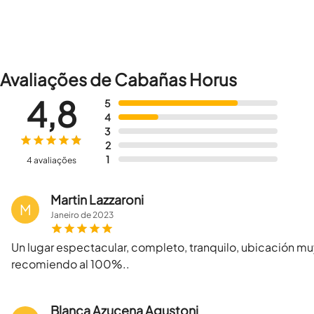
Avaliações de Cabañas Horus
4,8
5
4
3
2
1
4 avaliações
Martin Lazzaroni
M
Janeiro
de
2023
Un lugar espectacular, completo, tranquilo, ubicación mu
recomiendo al 100%..
Blanca Azucena Agustoni