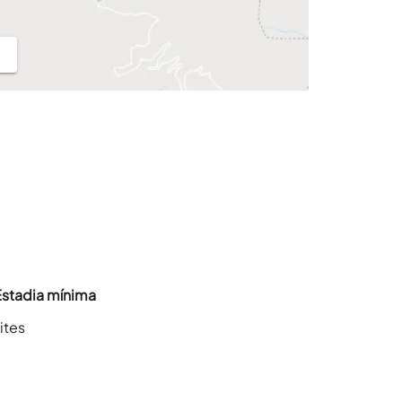
Estadia mínima
ites