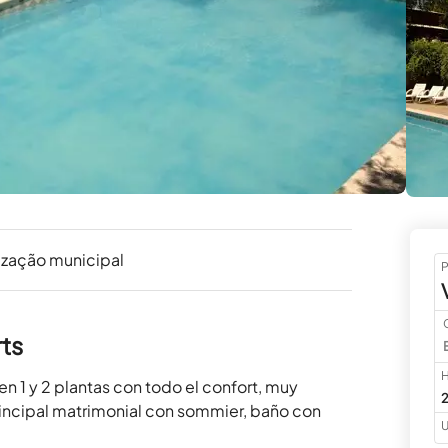
ização municipal
P
ts
H
1 y 2 plantas con todo el confort, muy 
2
incipal matrimonial con sommier, baño con 
U