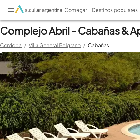
Começar
Destinos populares
Complejo Abril - Cabañas & A
Córdoba
/
Villa General Belgrano
/
Cabañas