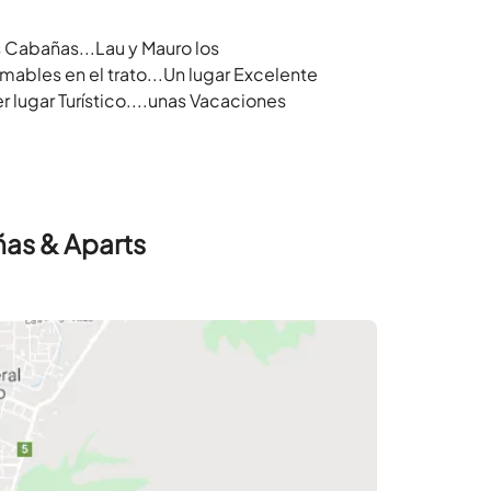
 Cabañas...Lau y Mauro los
ables en el trato...Un lugar Excelente
er lugar Turístico....unas Vacaciones
ñas & Aparts