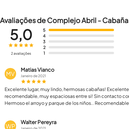
Avaliações de Complejo Abril - Cabaña
5,0
5
4
3
2
1
2 avaliações
Matias Vianco
MV
Janeiro
de
2021
Excelente lugar, muy lindo, hermosas cabañas! Excelente
recomendable, muy espaciosas entre si! Sin contacto con
Hermoso el arroyo y parque de los niños.. Recomendabl
Walter Pereyra
WP
Janeiro
de
2021