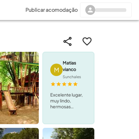
Publicar acomodação
Matias
M
vianco
Sunchales
Excelente lugar,
muy lindo,
hermosas
cabañas!
Excelente
atencion de Lore
y Mauro! Muy
recomendable,