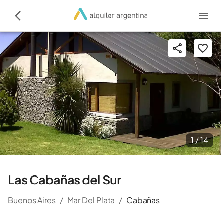
1 /
14
Las Cabañas del Sur
Buenos Aires
/
Mar Del Plata
/
Cabañas