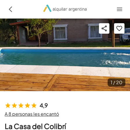
1 /
20
4,9
A 8 personas les encantó
La Casa del Colibrí