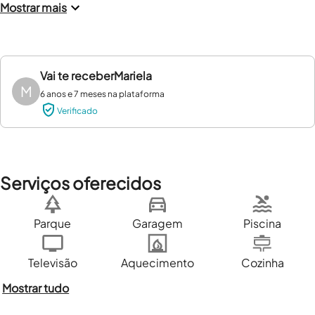
Mostrar mais
Vai te receber
Mariela
M
6 anos e 7 meses na plataforma
Verificado
Serviços oferecidos
Parque
Garagem
Piscina
Televisão
Aquecimento
Cozinha
Mostrar tudo