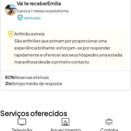
Vai te receber
Emilia
3 anos e 7 meses na plataforma
Verificado
Anfitrião estrela
São anfitriões que primam por proporcionar uma
experiência brilhante: esforçam-se por responder
rapidamente e oferecer aos seus hóspedes uma estadia
maravilhosa desde o primeiro contacto.
80%
reservas efetivas
2hs
tempo médio de resposta
Serviços oferecidos
Televisão
Aquecimento
Cozinha