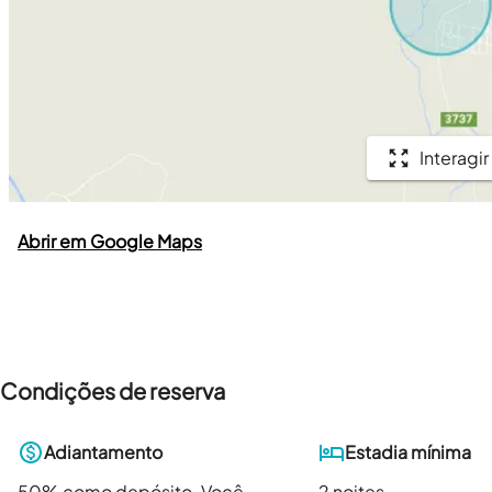
Interagir
Abrir em Google Maps
Condições de reserva
Adiantamento
Estadia mínima
50
% como depósito. Você
2 noites