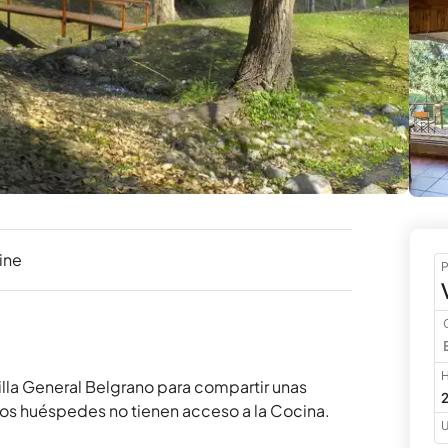
ine
P
H
lla General Belgrano para compartir unas 
2
s huéspedes no tienen acceso a la Cocina. 
U