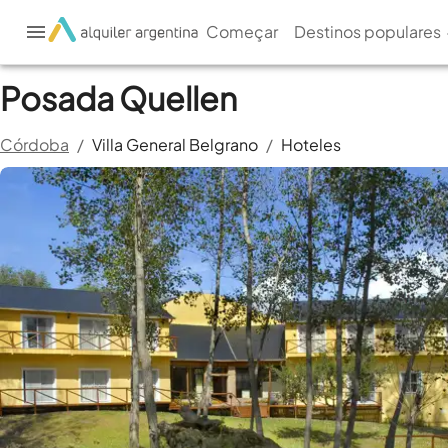
Começar
Destinos populares
Posada Quellen
Córdoba
/
Villa General Belgrano
/
Hoteles