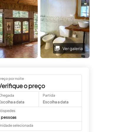
Ver galeria
Ver galeria
reço por noite
Verifique o preço
Chegada
Partida
Escolha a data
Escolha a data
óspedes
 pessoas
nidade selecionada