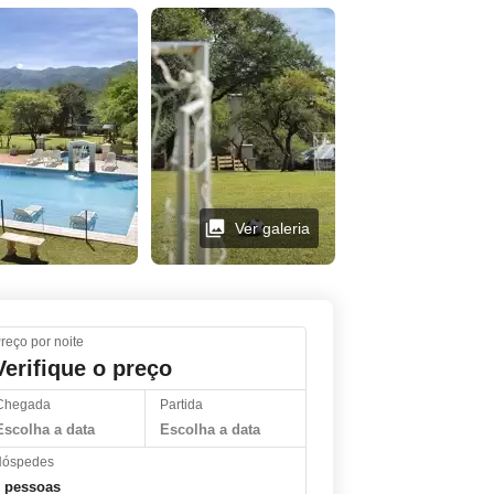
Graciela la dueña
muy amable y
atenta a todo. Mis
hijos contentos
disfrutaron todo el
predio.
Volveremos
seguro
Ver galeria
Ver galeria
reço por noite
Verifique o preço
Chegada
Partida
Escolha a data
Escolha a data
óspedes
 pessoas