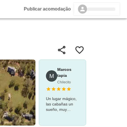
Publicar acomodação
Marcos
M
tapia
Chilecito
Un lugar mágico,
las cabañas un
sueño, muy
equipadas y con
un gusto
impecable,