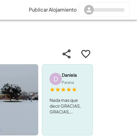
Publicar Alojamiento
Daniela
D
Parana
Nada mas que
decir GRACIAS,
GRACIAS,
GRACIAS!
Hermoso
complejo. La vista
y la pileta una