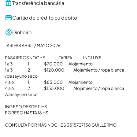
Transferência bancária
Cartão de crédito ou débito
Dinheiro
TARIFAS ABRIL / MAYO 2026

PASAJEROS	NOCHE			TARIFA			INCLUYE

1 a 3		             1 			$70.000 		Alojamiento

1 a 3		             2 			$120.000	        Alojamiento / ropa blanca 
/desayuno seco

4 a 6		             1 			$85.000 		Alojamiento

4 a 6		             2 			$155.000	        Alojamiento / ropa blanca 
/desayuno seco

INGESO DESDE 11 HS

EGRESO HASTA 18 HS

CONSULTA POR MÁS NOCHES 3515727138 GUILLERMO