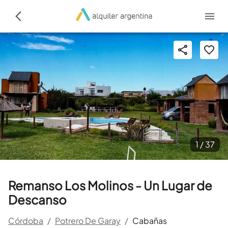
1 /
37
Remanso Los Molinos - Un Lugar de
Descanso
Córdoba
/
Potrero De Garay
/
Cabañas