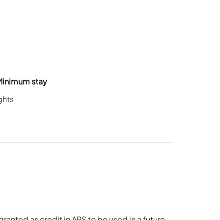
Minimum stay
ghts
granted as credit in ARS to be used in a future