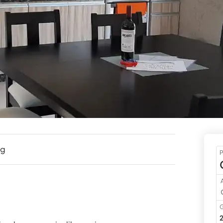
ng
P
A
G
2