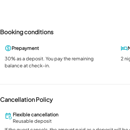
Booking conditions
Prepayment
30
% as a deposit. You pay the remaining
2 ni
balance at check-in.
Cancellation Policy
Flexible cancellation
Reusable deposit
If the guest cancels, the amount paid as a deposit will be 