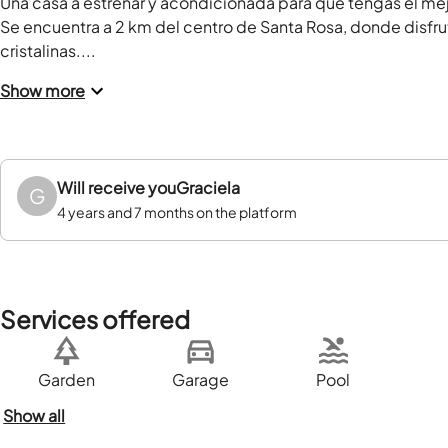
Una casa a estrenar y acondicionada para que tengas el mejor
Se encuentra a 2 km del centro de Santa Rosa, donde disfrut
cristalinas....
Show more
Will receive you
Graciela
G
4 years and 7 months on the platform
Services offered
Garden
Garage
Pool
Show all