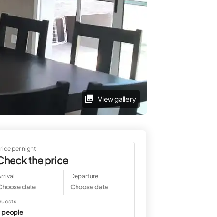
View gallery
rice per night
Check the price
rrival
Departure
Choose date
Choose date
uests
 people