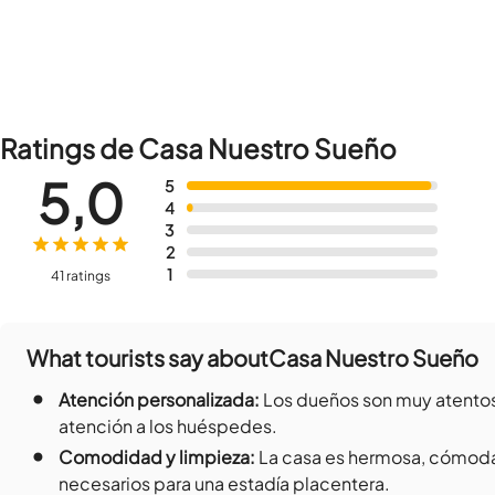
Ratings de Casa Nuestro Sueño
5,0
5
4
3
2
1
41 ratings
What tourists say about
Casa Nuestro Sueño
•
Atención personalizada
:
Los dueños son muy atentos
atención a los huéspedes.
•
Comodidad y limpieza
:
La casa es hermosa, cómoda,
necesarios para una estadía placentera.