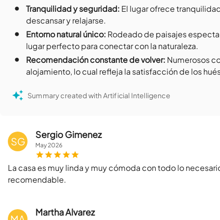
•
Tranquilidad y seguridad
:
El lugar ofrece tranquilida
descansar y relajarse.
•
Entorno natural único
:
Rodeado de paisajes espectacu
lugar perfecto para conectar con la naturaleza.
•
Recomendación constante de volver
:
Numerosos com
alojamiento, lo cual refleja la satisfacción de los h
Summary created with Artificial Intelligence
Sergio Gimenez
SG
May
2026
La casa es muy linda y muy cómoda con todo lo necesari
recomendable.
Martha Alvarez
MA