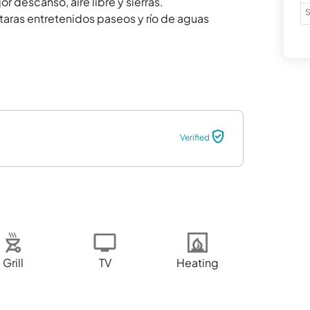
 descanso, aire libre y sierras.

S
aras entretenidos paseos y río de aguas 
Verified
Grill
TV
Heating