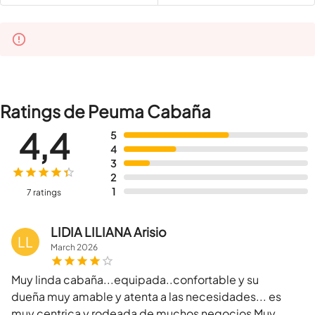
Ratings de Peuma Cabaña
4,4
5
4
3
2
1
7 ratings
LIDIA LILIANA Arisio
LL
March
2026
Muy linda cabaña...equipada..confortable y su
dueña muy amable y atenta a las necesidades... es
muy centrica y rodeada de muchos negocios Muy