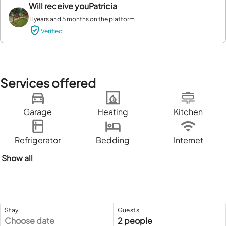
Will receive you
Patricia
11 years and 5 months on the platform
Verified
Services offered
Garage
Heating
Kitchen
Refrigerator
Bedding
Internet
Show all
Stay
Guests
Choose date
2 people