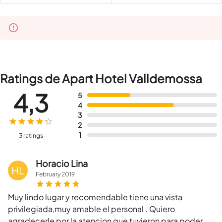
Ratings de Apart Hotel Valldemossa
4,3
5
4
3
2
1
3 ratings
Horacio Lina
HL
February
2019
Muy lindo lugar y recomendable tiene una vista
privilegiada,muy amable el personal . Quiero
agradecerle por la atencion que tuvieron para poder