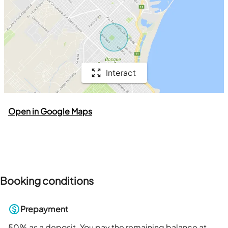
Interact
Open in Google Maps
Booking conditions
Prepayment
50
% as a deposit. You pay the remaining balance at