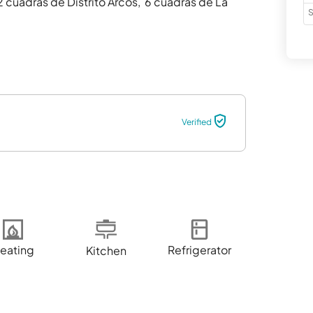
 cuadras de Distrito Arcos,  6 cuadras de La 
S
Verified
eating
Refrigerator
Kitchen