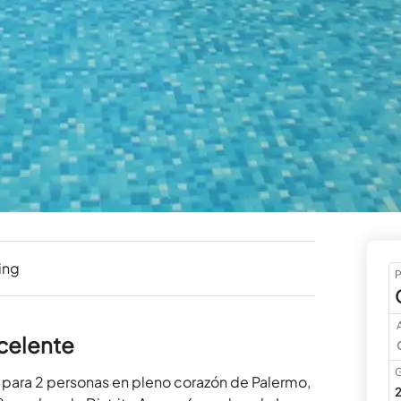
ing
P
A
xcelente
G
ra 2 personas en pleno corazón de Palermo, 
2