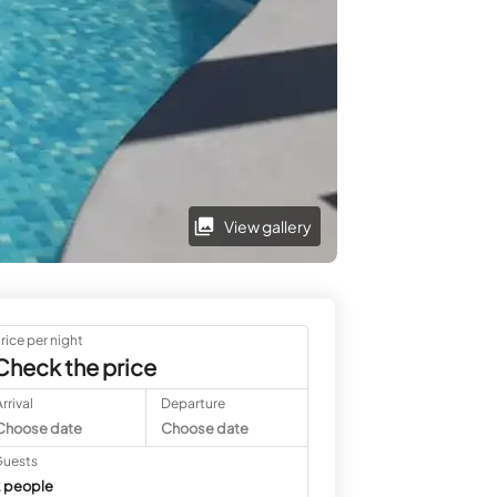
View gallery
rice per night
Check the price
rrival
Departure
Choose date
Choose date
uests
 people