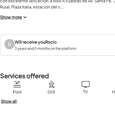
con excelente ubicación, a sólo 4 cuadras de Av. Santa Fe,  2
Rural, Plaza Italia, estación del s...
Show more
Will receive you
Rocio
R
3 years and 5 months on the platform
Services offered
Pool
Grill
TV
H
Show all