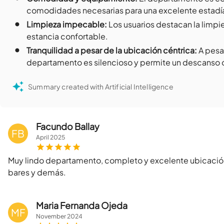
comodidades necesarias para una excelente estadí
•
Limpieza impecable
:
Los usuarios destacan la limpi
estancia confortable.
•
Tranquilidad a pesar de la ubicación céntrica
:
A pesar
departamento es silencioso y permite un descanso 
Summary created with Artificial Intelligence
Facundo Ballay
FB
April
2025
Muy lindo departamento, completo y excelente ubicació
bares y demás.
Maria Fernanda Ojeda
MF
November
2024