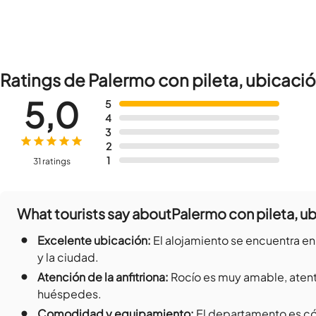
Ratings de Palermo con pileta, ubicaci
5,0
5
4
3
2
1
31 ratings
What tourists say about
Palermo con pileta, u
•
Excelente ubicación
:
El alojamiento se encuentra en
y la ciudad.
•
Atención de la anfitriona
:
Rocío es muy amable, atent
huéspedes.
•
Comodidad y equipamiento
:
El departamento es có