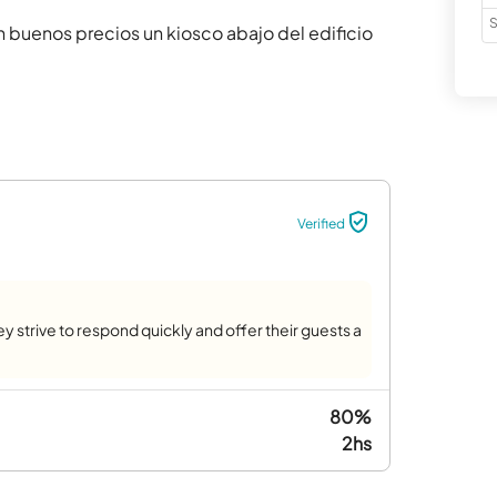
S
Verified
ey strive to respond quickly and offer their guests a
80%
2hs