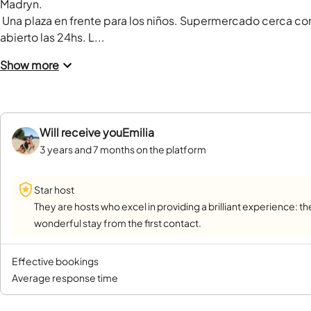
Madryn.

 Una plaza en frente para los niños. Supermercado cerca con buenos precios un kiosco abajo del edificio 
abierto las 24hs. L...
Show more
Will receive you
Emilia
3 years and 7 months on the platform
Star host
They are hosts who excel in providing a brilliant experience: th
wonderful stay from the first contact.
effective bookings
average response time