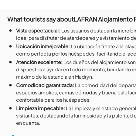
What tourists say about
LAFRAN Alojamiento F
•
Vista espectacular
:
Los usuarios destacan la increíbl
ideal para disfrutar de atardeceres y avistamiento d
•
Ubicación inmejorable
:
La ubicación frente a la play
como perfecta por los huéspedes, facilitando el acce
•
Atención excelente
:
Los dueños del alojamiento son
dispuestos a ayudar en todo momento, brindando rec
máximo de la estancia en Madryn.
•
Comodidad garantizada
:
La comodidad del depart
espacios amplios, camas cómodas y buena calefacc
confortable para los huéspedes.
•
Limpieza impecable
:
La limpieza y el estado genera
visitantes, destacando la luminosidad y la pulcritud
en cuenta.