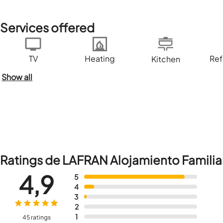
Services offered
TV
Heating
Ref
Kitchen
Show all
Ratings de LAFRAN Alojamiento Familia
4,9
5
4
3
2
1
45 ratings