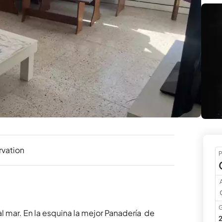
vation
P
A
G
l mar. En la esquina la mejor Panadería  de 
2