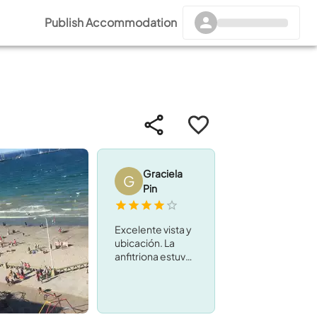
Publish Accommodation
Graciela
G
Pin
Excelente vista y
ubicación. La
anfitriona estuvo
atenta a
propuestas de
paseos y a las
necesidades de