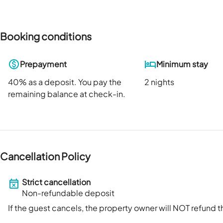
Booking conditions
Prepayment
Minimum stay
40
% as a deposit. You pay the
2 nights
remaining balance at check-in.
Cancellation Policy
Strict cancellation
Non-refundable deposit
If the guest cancels, the property owner will NOT refund