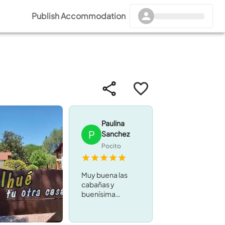
Publish Accommodation
Paulina
P
Sanchez
Pocito
Muy buena las
cabañas y
buenísima
atención de
Diego y
veronica,esperamos