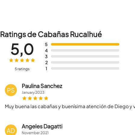
Ratings de Cabañas Rucalhué
5,0
5
4
3
2
1
5 ratings
Paulina Sanchez
PS
January
2023
Muy buena las cabañas y buenísima atención de Diego y 
Angeles Dagatti
AD
November
2021