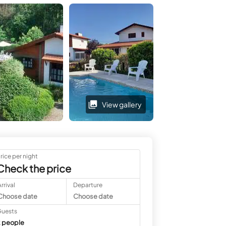
volver
View gallery
View gallery
rice per night
Check the price
rrival
Departure
Choose date
Choose date
uests
 people