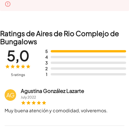
Ratings de Aires de Rio Complejo de
Bungalows
5,0
5
4
3
2
1
5 ratings
Agustina González Lazarte
AG
July
2022
Muy buena atención y comodidad, volveremos.