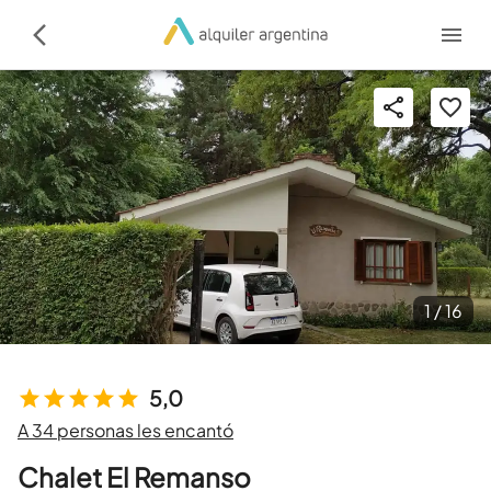
1 /
16
5,0
A 34 personas les encantó
Chalet El Remanso