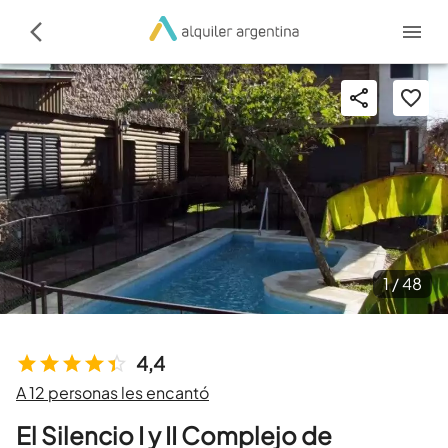
1 /
48
4,4
A 12 personas les encantó
El Silencio I y II Complejo de