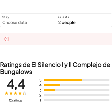
Stay
Guests
Choose date
2 people
Ratings de El Silencio I y II Complejo de
Bungalows
4,4
5
4
3
2
1
12 ratings