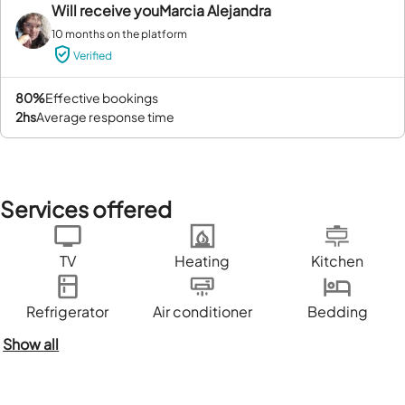
Will receive you
Marcia Alejandra
10 months on the platform
Verified
80%
effective bookings
2hs
average response time
Services offered
TV
Heating
Kitchen
Refrigerator
Air conditioner
Bedding
Show all