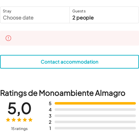
Stay
Guests
Choose date
2 people
Contact accommodation
Ratings de Monoambiente Almagro
5,0
5
4
3
2
1
15 ratings