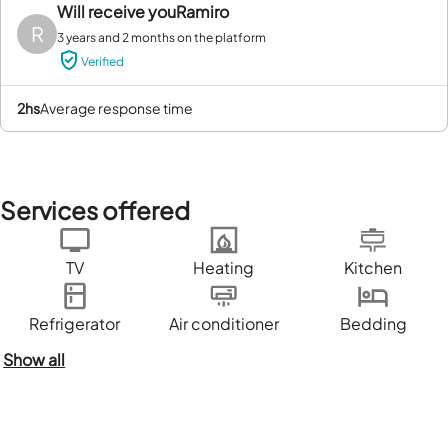
Will receive you
Ramiro
R
3 years and 2 months on the platform
Verified
2hs
average response time
Services offered
TV
Heating
Kitchen
Refrigerator
Air conditioner
Bedding
Show all