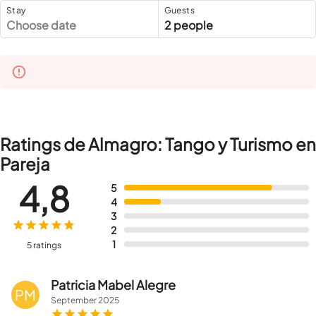
Stay
Guests
Choose date
2 people
Ratings de Almagro: Tango y Turismo en
Pareja
4,8
5
4
3
2
1
5 ratings
Patricia Mabel Alegre
PM
September
2025