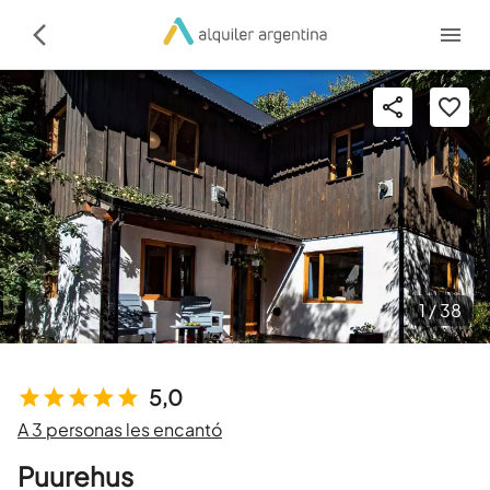
1 /
38
5,0
A 3 personas les encantó
Puurehus