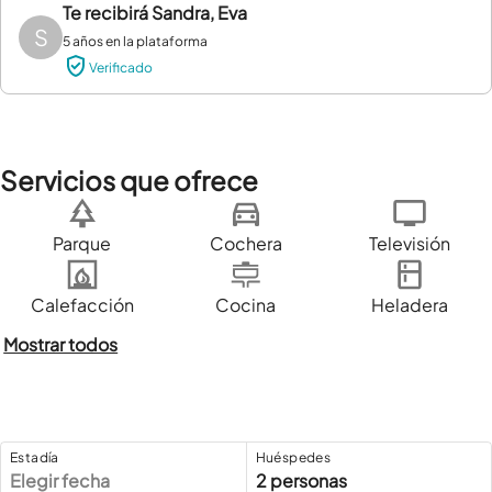
Te recibirá
Sandra, Eva
S
5 años en la plataforma
Verificado
Servicios que ofrece
Parque
Cochera
Televisión
Calefacción
Cocina
Heladera
Mostrar todos
Estadía
Huéspedes
Elegir fecha
2 personas