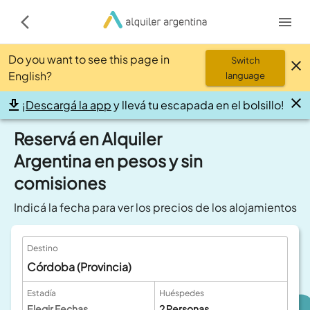
Do you want to see this page in
Switch
English?
language
¡
Descargá la app
y llevá tu escapada en el bolsillo!
Reservá en Alquiler
Argentina en pesos y sin
comisiones
Indicá la fecha para ver los precios de los alojamientos
Destino
Córdoba (Provincia)
Estadía
Huéspedes
Elegir Fechas
2
Personas